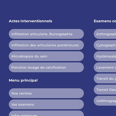
Actes Interventionnels
Examens co
Infiltration articulaire, Bursographie
Arthrograp
Infiltration des articulaires postérieures
Cystograph
Microbiopsie du sein
Hystérosal
Ponction lavage de calcification
Lavement 
Transit du 
Menu principal
Transit Oe
Nos centres
Uréthrogra
Vos examens
Infos pratiques