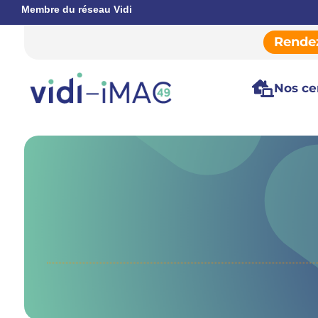
Membre du réseau Vidi
Rende

Nos ce