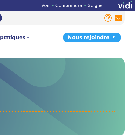
t

Nous rejoindre
E
 pratiques