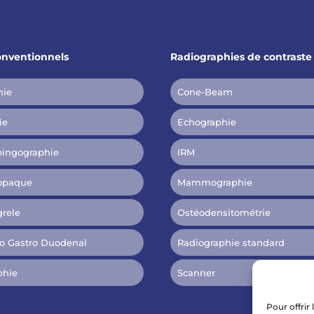
nventionnels
Radiographies de contraste
hie
Cone-Beam
ie
Echographie
pingographie
IRM
opaque
Mammographie
grele
Ostéodensitométrie
so Gastro Duodenal
Radiographie standard
phie
Scanner
Pour offrir