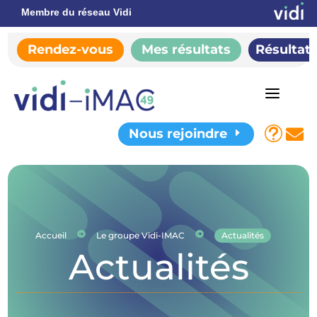
Membre du réseau Vidi
Rendez-vous
Mes résultats
Résultat
a
t

Nous rejoindre
E


Accueil
Le groupe Vidi-IMAC
Actualités
Actualités