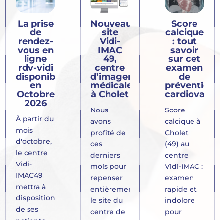
La prise
Nouveau
Score
de
site
calcique
rendez-
Vidi-
: tout
vous en
IMAC
savoir
ligne
49,
sur cet
rdv-vidi
centre
examen
disponible
d’imagerie
de
en
médicale
prévention
Octobre
à Cholet
cardiovascu
2026
Nous
Score
À partir du
avons
calcique à
mois
profité de
Cholet
d'octobre,
ces
(49) au
le centre
derniers
centre
Vidi-
mois pour
Vidi-IMAC :
IMAC49
repenser
examen
mettra à
entièrement
rapide et
disposition
le site du
indolore
de ses
centre de
pour