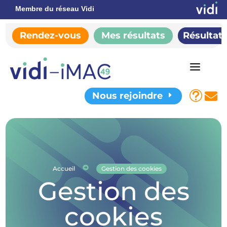
Membre du réseau Vidi
Rendez-vous
Mes résultats
Résultat
a
t

Nous rejoindre
E

Accueil
Gestion des cookies
Gestion des
cookies