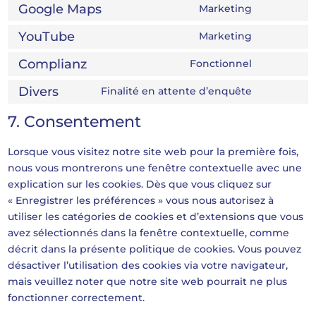
to
Google Maps
Marketing
(elegant-
Consent
service
themes)
to
YouTube
Marketing
wordpress
Consent
service
to
Complianz
Fonctionnel
google-
Consent
service
maps
to
Divers
Finalité en attente d’enquête
youtube
Consent
service
to
7. Consentement
complianz
service
divers
Lorsque vous visitez notre site web pour la première fois,
nous vous montrerons une fenêtre contextuelle avec une
explication sur les cookies. Dès que vous cliquez sur
« Enregistrer les préférences » vous nous autorisez à
utiliser les catégories de cookies et d’extensions que vous
avez sélectionnés dans la fenêtre contextuelle, comme
décrit dans la présente politique de cookies. Vous pouvez
désactiver l’utilisation des cookies via votre navigateur,
mais veuillez noter que notre site web pourrait ne plus
fonctionner correctement.