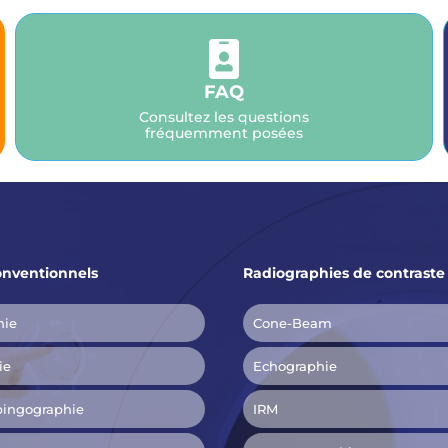

FAQ
Consultez les questions
fréquemment posées
nventionnels
Radiographies de contraste
hie
Cone-Beam
ie
Echographie
pingographie
IRM