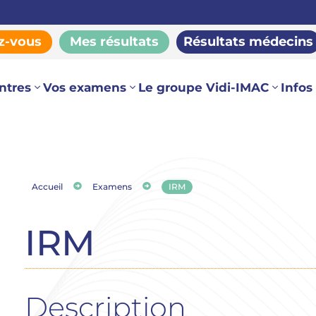
z-vous
Mes résultats
Résultats médecins
ntres
Vos examens
Le groupe Vidi-IMAC
Infos


Accueil
Examens
IRM
IRM
Description