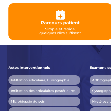

Parcours patient
Simple et rapide,
quelques clics suffisent
Actes Interventionnels
Examens co
Infiltration articulaire, Bursographie
Arthrograp
Infiltration des articulaires postérieures
Cystograph
Microbiopsie du sein
Hystérosal