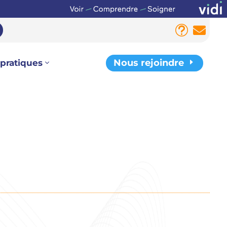
t

Nous rejoindre
E
 pratiques