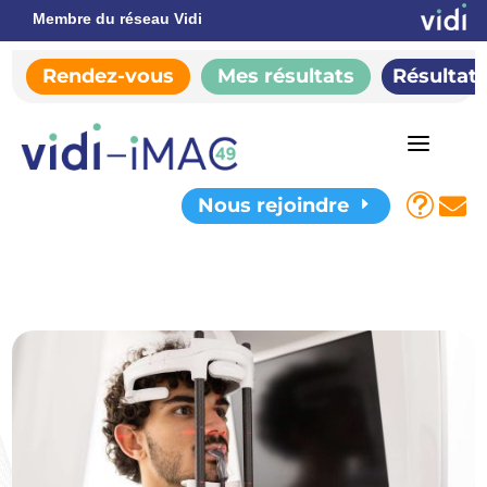
Membre du réseau Vidi
Rendez-vous
Mes résultats
Résultat
a
t

Nous rejoindre
E